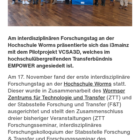
Am interdisziplinären Forschungstag an der
Hochschule Worms präsentierte sich das i3mainz
mit dem Pilotprojekt VCSA3D, welches im
hochschulübergreifenden Transferbündnis
EMPOWER angesiedelt ist.
Am 17. November fand der erste interdisziplinäre
Forschungstag an der
Hochschule Worms
statt.
Dieser wurde in Zusammenarbeit des
Wormser
Teilnehmende des interdisziplinären Forschungstags an
Zentrums für Technologie und Transfer
(ZTT) und
der Hochschule Worms. Kerstin Jeppe (zweite von links)
der Stabsstelle Forschung und Transfer (F&T)
stellte eine Poster zum Pilotprojekt VCSA3D und ein
Mitmachangebot in Form eines VR-Tatortrundganges vor.
ausgerichtet und stellt den Zusammenschluss
Foto: Britta Käufer, EMPOWER, All rights reserved
dreier bisheriger Veranstaltungen (ZTT
Forschungsseminar, interdisziplinäres
Forschungskolloquium der Stabsstelle Forschung
& Transfer und Forschungsseminar des