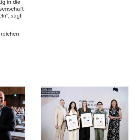
ig in die
senschaft
ln“, sagt
greichen