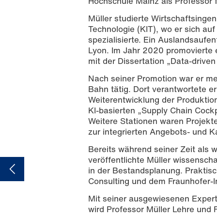
Hochschule Mainz als Professor
Müller studierte Wirtschaftsinge
Technologie (KIT), wo er sich au
spezialisierte. Ein Auslandsaufe
Lyon. Im Jahr 2020 promovierte 
mit der Dissertation „Data-drive
Nach seiner Promotion war er me
Bahn tätig. Dort verantwortete e
Weiterentwicklung der Produktion
KI-basierten „Supply Chain Cockp
Weitere Stationen waren Projekt
zur integrierten Angebots- und K
Bereits während seiner Zeit als 
veröffentlichte Müller wissensc
in der Bestandsplanung. Prakti
Consulting und dem Fraunhofer-In
Mit seiner ausgewiesenen Expertis
wird Professor Müller Lehre und