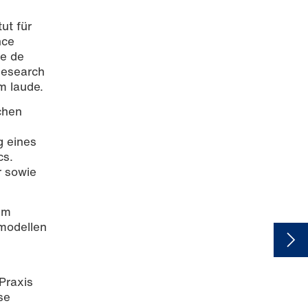
ut für
nce
le de
Research
m laude.
chen
g eines
cs.
r sowie
im
smodellen
Praxis
se