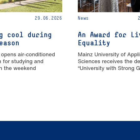
29.06.2026
News
g cool during
An Award for Li
eason
Equality
 opens air-conditioned
Mainz University of Appl
m for studying and
Sciences receives the de
n the weekend
“University with Strong 
Equality”