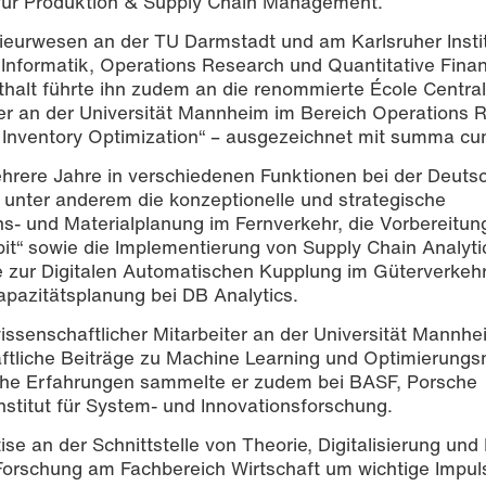
 für Produktion & Supply Chain Management.
nieurwesen an der TU Darmstadt und am Karlsruher Instit
f Informatik, Operations Research und Quantitative Fina
nthalt führte ihn zudem an die renommierte École Centra
er an der Universität Mannheim im Bereich Operations 
n Inventory Optimization“ – ausgezeichnet mit summa cu
hrere Jahre in verschiedenen Funktionen bei der Deuts
r unter anderem die konzeptionelle und strategische
s- und Materialplanung im Fernverkehr, die Vorbereitun
it“ sowie die Implementierung von Supply Chain Analyti
e zur Digitalen Automatischen Kupplung im Güterverkeh
apazitätsplanung bei DB Analytics.
wissenschaftlicher Mitarbeiter an der Universität Mannhe
haftliche Beiträge zu Machine Learning und Optimierung
sche Erfahrungen sammelte er zudem bei BASF, Porsche
stitut für System- und Innovationsforschung.
e an der Schnittstelle von Theorie, Digitalisierung und 
 Forschung am Fachbereich Wirtschaft um wichtige Impul