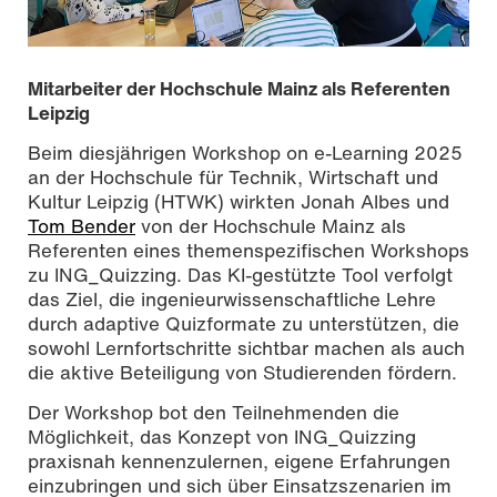
Mitarbeiter der Hochschule Mainz als Referenten
Leipzig
Beim diesjährigen Workshop on e-Learning 2025
an der Hochschule für Technik, Wirtschaft und
Kultur Leipzig (HTWK) wirkten Jonah Albes und
Tom Bender
von der Hochschule Mainz als
Referenten eines themenspezifischen Workshops
zu ING_Quizzing. Das KI-gestützte Tool verfolgt
das Ziel, die ingenieurwissenschaftliche Lehre
durch adaptive Quizformate zu unterstützen, die
Workshop on e-Learning 2025, Foto: @punctum |
sowohl Lernfortschritte sichtbar machen als auch
Alexander Schmidt
die aktive Beteiligung von Studierenden fördern.
Der Workshop bot den Teilnehmenden die
Möglichkeit, das Konzept von ING_Quizzing
praxisnah kennenzulernen, eigene Erfahrungen
einzubringen und sich über Einsatzszenarien im