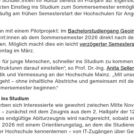
 Schüler:innen ihr Abitur bereits im Frühjahr ab. Eigentlic
kten Einstieg ins Studium zum Sommersemester ermögli
 häufig am frühen Semesterstart der Hochschulen für An
n mit einem Pilotprojekt: Im
Bachelorstudiengang Geoin
ent:innen ab dem Sommersemester 2026 direkt nach d
en. Möglich macht dies ein leicht
verzögerter Semesters
Montag im März.
rmessung auf dem Weg zu einer Messübung Foto: Katharina Dubno, A
ce für junge Menschen, schneller ins Studium zu kommen
rukturen darauf einstellen“, so Prof. Dr.-Ing.
Anita Selle
atik und Vermessung an der Hochschule Mainz. „Mit un
s geht – ohne inhaltliche Abstriche und gemeinsam mit d
mmersemester beginnen.“
 ins Studium
erben sich Interessierte wie gewohnt zwischen Mitte No
– zunächst mit dem Zeugnis aus dem 2. Halbjahr der 12
s endgültige Abiturzeugnis wird nachgereicht, sobald es
l 2026 mit einem Orientierungstag, an dem die Studiere
r der Hochschule kennenlernen – von IT-Zugängen über G