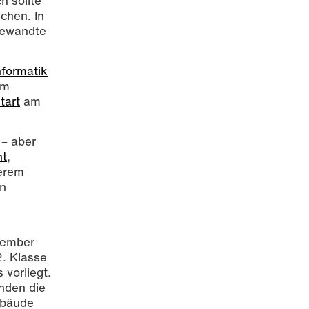
h sollte
chen. In
gewandte
formatik
em
tart
am
ll rights
 – aber
nt
,
serem
en
vember
. Klasse
 vorliegt.
nden die
ebäude