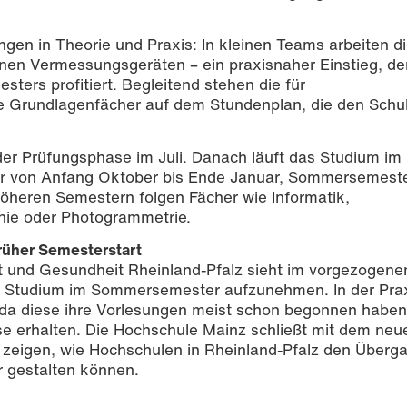
ngen in Theorie und Praxis: In kleinen Teams arbeiten d
nen Vermessungsgeräten – ein praxisnaher Einstieg, de
ers profitiert. Begleitend stehen die für
e Grundlagenfächer auf dem Stundenplan, die den Schul
er Prüfungsphase im Juli. Danach läuft das Studium im 
r von Anfang Oktober bis Ende Januar, Sommersemest
 höheren Semestern folgen Fächer wie Informatik,
hie oder Photogrammetrie.
früher Semesterstart
t und Gesundheit Rheinland-Pfalz sieht im vorgezogene
ein Studium im Sommersemester aufzunehmen. In der Pra
 da diese ihre Vorlesungen meist schon begonnen habe
sse erhalten. Die Hochschule Mainz schließt mit dem neu
ll zeigen, wie Hochschulen in Rheinland-Pfalz den Überg
r gestalten können.