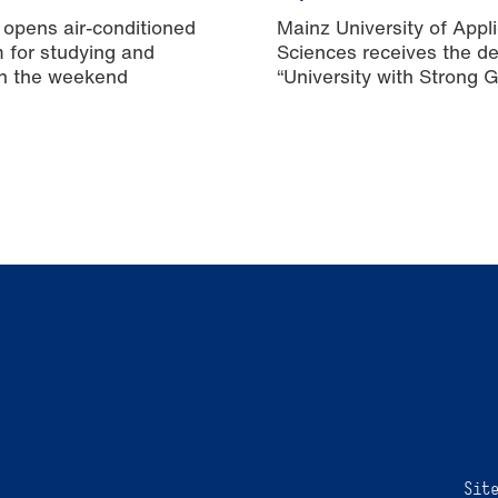
 opens air-conditioned
Mainz University of Appl
m for studying and
Sciences receives the de
n the weekend
“University with Strong 
Equality”
Sit