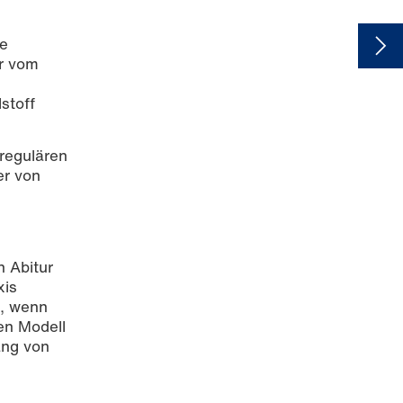
ie
r vom
stoff
regulären
er von
n Abitur
xis
n, wenn
en Modell
ang von