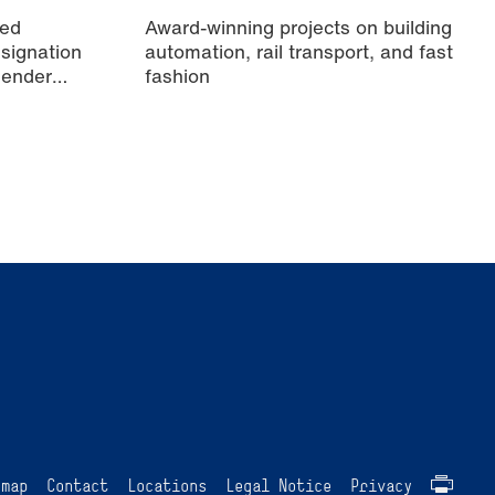
ied
Award-winning projects on building
signation
automation, rail transport, and fast
Gender
fashion
emap
Contact
Locations
Legal Notice
Privacy