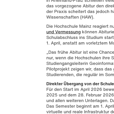
In Rheinland-Pfalz schließen viele
das vorgezogene Abitur den dire
der Praxis scheitert das jedoch
Wissenschaften (HAW).
Die Hochschule Mainz reagiert nu
und Vermessung
können Abituri
Schulabschluss ins Studium start
1. April, anstatt am vorletztem 
Studierende der Geoinformatik und Ve
reserved
„Das frühe Abitur ist eine Chan
nur, wenn die Hochschulen ihre St
Studiengangsleiterin Geoinform
Pilotprojekt zeigen wir, dass da
Studierenden, die regulär im So
Direkter Übergang von der Schule
Für den Start im April 2026 bew
2025 und dem 28. Februar 2026 
und allen weiteren Unterlagen. Da
Das Semester beginnt am 1. Apri
virtuelle und reale Infrastruktu