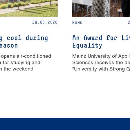
29.06.2026
News
g cool during
An Award for Li
eason
Equality
 opens air-conditioned
Mainz University of Appl
m for studying and
Sciences receives the de
n the weekend
“University with Strong 
Equality”