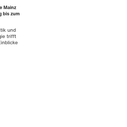
e Mainz
g bis zum
tik und
 trifft
inblicke