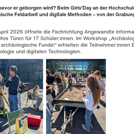
bevor er geborgen wird? Beim Girls’Day an der Hochschul
ische Feldarbeit und digitale Methoden – von der Grabun
April 2026 öffnete die Fachrichtung Angewandte Informa
re Türen für 17 Schüler:innen. Im Workshop „Archäologie
archäologische Funde!“ erhielten die Teilnehmer:innen E
logie und digitalen Technologien.
Fachrichtung AIGeo, Foto: Robert Zwick, CC BY-SA 4.0