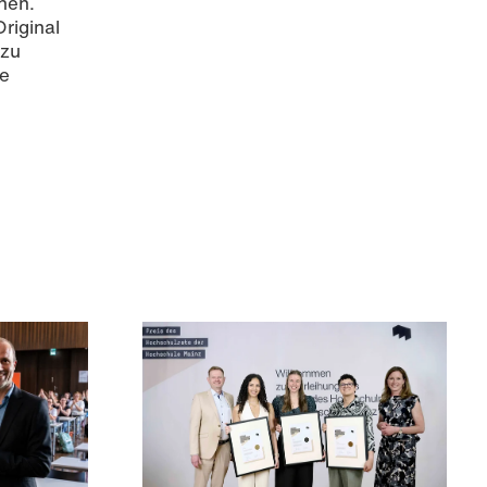
nen.
riginal
 zu
ie