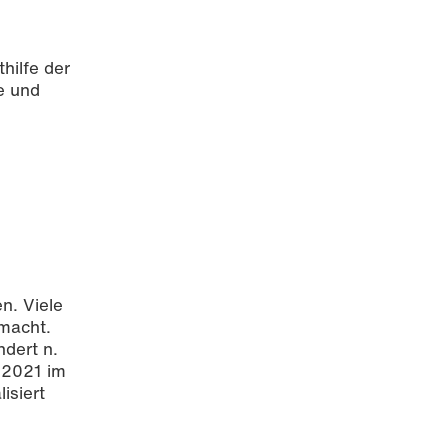
hilfe der
e und
n. Viele
emacht.
dert n.
 2021 im
lisiert