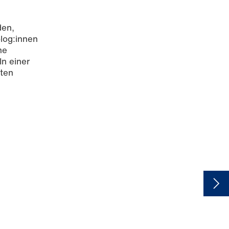
den,
olog:innen
he
n einer
kten