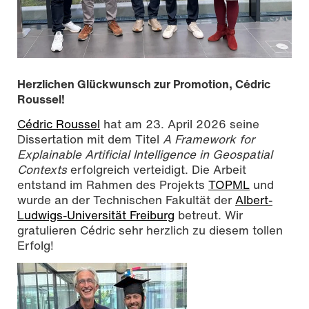
Herzlichen Glückwunsch zur Promotion, Cédric
Roussel!
Cédric Roussel
hat am 23. April 2026 seine
Dissertation mit dem Titel
A Framework for
Explainable Artificial Intelligence in Geospatial
Contexts
erfolgreich verteidigt. Die Arbeit
entstand im Rahmen des Projekts
TOPML
und
wurde an der Technischen Fakultät der
Albert-
Die Prüfungskommission: Prof. Dr. Daniel Carl, Prof. Dr.
Ludwigs-Universität Freiburg
betreut. Wir
Alexander Reiterer, Prof. Dr.-Ing. Klaus Böhm, Dr. Cédric
gratulieren Cédric sehr herzlich zu diesem tollen
Roussel, Prof. Dr. Ulrike Wallrabe (v.l.n.r.) (Nicht auf dem
Foto wegen online Teilnahme: Prof. Dr. Nina Hubig), Foto:
Erfolg!
Kira Zschiesche, CC BY-SA 4.0