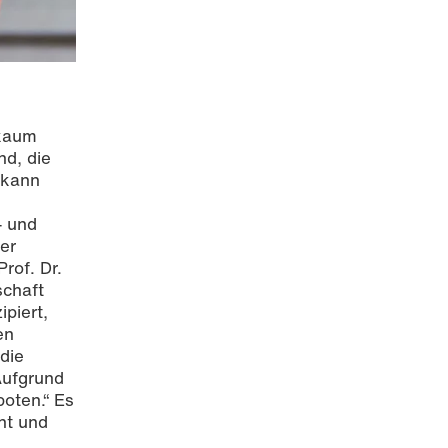
 kaum
nd, die
 kann
- und
er
rof. Dr.
schaft
piert,
en
die
Aufgrund
oten.“ Es
nt und