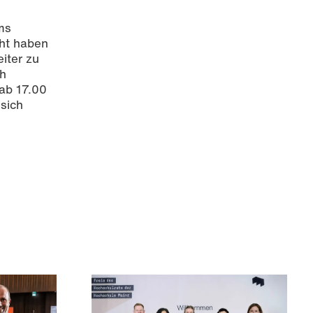
ms
cht haben
iter zu
ch
 ab 17.00
sich