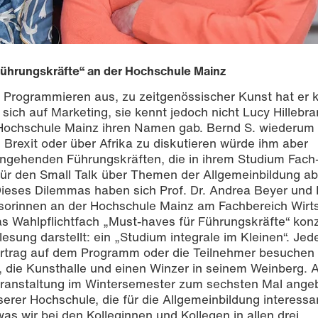
Führungskräfte“ an der Hochschule Mainz
it Programmieren aus, zu zeitgenössischer Kunst hat er
sich auf Marketing, sie kennt jedoch nicht Lucy Hillebra
r Hochschule Mainz ihren Namen gab. Bernd S. wiederum
 Brexit oder über Afrika zu diskutieren würde ihm aber
 angehenden Führungskräften, die in ihrem Studium Fach
r den Small Talk über Themen der Allgemeinbildung ab
ieses Dilemmas haben sich Prof. Dr. Andrea Beyer und P
ssorinnen an der Hochschule Mainz am Fachbereich Wirt
Wahlpflichtfach „Must-haves für Führungskräfte“ konzi
esung darstellt: ein „Studium integrale im Kleinen“. Jed
ortrag auf dem Programm oder die Teilnehmer besuchen 
die Kunsthalle und einen Winzer in seinem Weinberg. 
ranstaltung im Wintersemester zum sechsten Mal angeb
erer Hochschule, die für die Allgemeinbildung interessa
was wir bei den Kolleginnen und Kollegen in allen drei