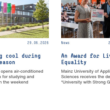
29.06.2026
News
g cool during
An Award for Li
eason
Equality
 opens air-conditioned
Mainz University of Appl
m for studying and
Sciences receives the de
n the weekend
“University with Strong 
Equality”