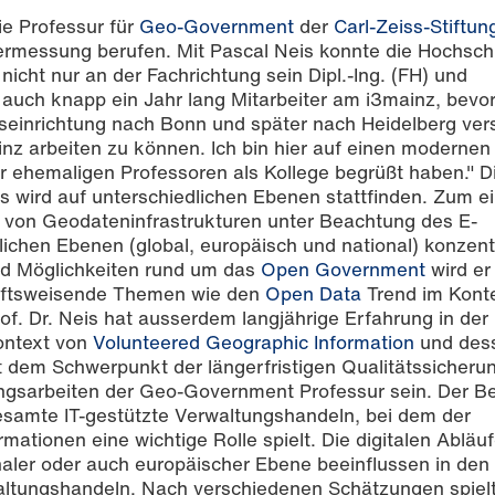
ie Professur für
Geo-Government
der
Carl-Zeiss-Stiftun
ermessung berufen. Mit Pascal Neis konnte die Hochsch
icht nur an der Fachrichtung sein Dipl.-Ing. (FH) und
 auch knapp ein Jahr lang Mitarbeiter am i3mainz, bevor
seinrichtung nach Bonn und später nach Heidelberg ver
ainz arbeiten zu können. Ich bin hier auf einen modern
r ehemaligen Professoren als Kollege begrüßt haben." D
is wird auf unterschiedlichen Ebenen stattfinden. Zum e
chwerdtfeger, Hochschule Mainz)
g von Geodateninfrastrukturen unter Beachtung des E-
ichen Ebenen (global, europäisch und national) konzent
d Möglichkeiten rund um das
Open Government
wird er
unftsweisende Themen wie den
Open Data
Trend im Kont
f. Dr. Neis hat ausserdem langjährige Erfahrung in der
ontext von
Volunteered Geographic Information
und des
dem Schwerpunkt der längerfristigen Qualitätssicheru
ungsarbeiten der Geo-Government Professur sein. Der Be
amte IT-gestützte Verwaltungshandeln, bei dem der
tionen eine wichtige Rolle spielt. Die digitalen Abläu
aler oder auch europäischer Ebene beeinflussen in den 
ltungshandeln. Nach verschiedenen Schätzungen spielt