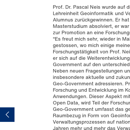
Prof. Dr. Pascal Neis wurde auf d
Lehreinheit Geoinformatik und V
Alumnus zurückgewinnen. Er hat n
Masterstudium absolviert, er war
zur Promotion an eine Forschung
"Es freut mich sehr, wieder in M
gestossen, wo mich einige meine
Forschungstätigkeit von Prof. Ne
Prof. Dr. Pascal Neis (Foto: Svenja S
er sich auf die Weiterentwicklun
Government auf den unterschiedl
Neben neuen Fragestellungen un
insbesondere aktuelle und zuk
Geo-Government adressieren. Pro
Forschung und Entwicklung im K
Anwendungen. Dieser Aspekt mit 
Open Data, wird Teil der Forsch
Geo-Government umfasst das ges
Raumbezug in Form von Geoinforma
Verwaltungsprozessen auf nation
Jahren mehr und mehr das Verwa