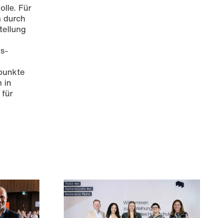
lle. Für
n durch
tellung
s-
punkte
 in
 für