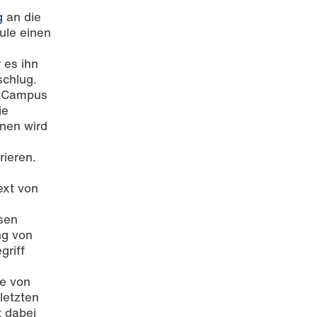
g
an die
ule einen
 es ihn
schlug.
en Campus
ie
inen wird
rieren.
ext von
sen
ng von
griff
fe von
letzten
 dabei