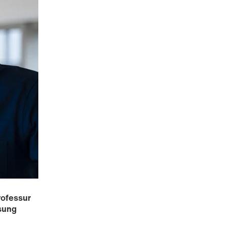
rofessur
sung