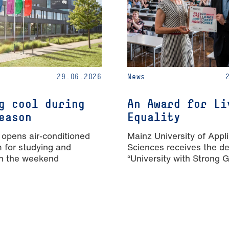
29.06.2026
News
g cool during
An Award for Li
eason
Equality
 opens air-conditioned
Mainz University of Appl
m for studying and
Sciences receives the de
n the weekend
“University with Strong 
Equality”