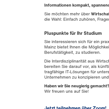
Informationen kompakt, spannend 
Sie möchten mehr über
Wirtschaf
die Wahl: Einfach zuhören, Fragen
Pluspunkte für Ihr Studium
Sie interessieren sich für ein p
Mainz bietet Ihnen die Möglichkei
Berufstätigkeit, zu studieren.
Die Interdisziplinarität aus Wirts
Bild: Sitthiphong /iStockphoto
bereiten Sie darauf vor, als künft
tragfähige IT-Lösungen für unter
Unternehmen zu konzipieren und
Haben wir Sie neugierig gemacht
Wir freuen uns auf Sie!
Jetzt teilnehmen über Zoom!