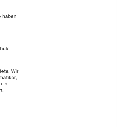
e haben
chule
iete. Wir
matiker,
n in
n.