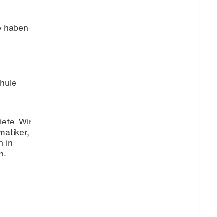
e haben
chule
iete. Wir
matiker,
n in
n.