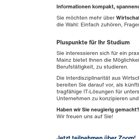
Informationen kompakt, spannend 
Sie möchten mehr über
Wirtschaf
die Wahl: Einfach zuhören, Fragen
Pluspunkte für Ihr Studium
Sie interessieren sich für ein p
Mainz bietet Ihnen die Möglichkei
Berufstätigkeit, zu studieren.
Die Interdisziplinarität aus Wirts
Bild: Sitthiphong /iStockphoto
bereiten Sie darauf vor, als künft
tragfähige IT-Lösungen für unter
Unternehmen zu konzipieren und
Haben wir Sie neugierig gemacht
Wir freuen uns auf Sie!
Jetzt teilnehmen über Zoom!