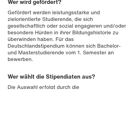
Wer wird gefördert?
Gefördert werden leistungsstarke und
zielorientierte Studierende, die sich
gesellschaftlich oder sozial engagieren und/oder
besondere Hürden in ihrer Bildungshistorie zu
überwinden haben. Für das
Deutschlandstipendium können sich Bachelor-
und Masterstudierende vom 1. Semester an
bewerben.
Wer wählt die Stipendiaten aus?
Die Auswahl erfolgt durch die
Auswahlkommission der Hochschule Mainz, die
aus folgenden Mitgliedern besteht:
Präsidentin
Dekane der Fachbereiche
jeweils eine Professorin beziehungsweise
ein Professor aus den Fachbereichen