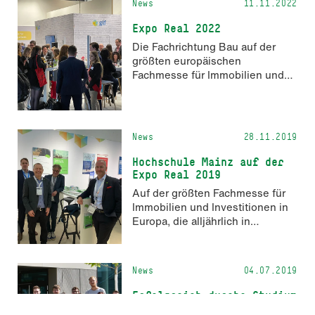
News
11.11.2022
Expo Real 2022
Die Fachrichtung Bau auf der
größten europäischen
Fachmesse für Immobilien und
Investitionen
News
28.11.2019
Hochschule Mainz auf der
Expo Real 2019
Auf der größten Fachmesse für
Immobilien und Investitionen in
Europa, die alljährlich in
München Ihre Tore öffnet,
präsentierte sich 2019 erneut
der Fachbereich Technik der
News
04.07.2019
Hochschule Mainz mit einem
eigenen Stand.
Erfolgreich durchs Studium
Die Hochschule Mainz und die