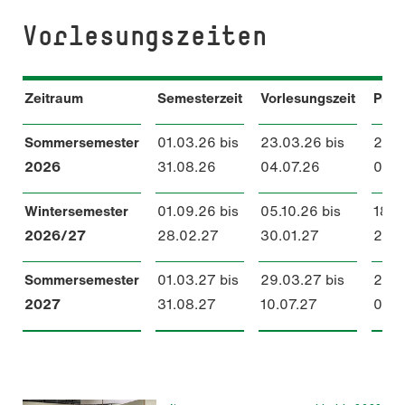
Vorlesungszeiten
Zeitraum
Semesterzeit
Vorlesungszeit
Prüf
Sommersemester
01.03.26 bis
23.03.26 bis
22.0
2026
31.08.26
04.07.26
01.0
Bild: Christian Wiedinger/ unsplash
Wintersemester
01.09.26 bis
05.10.26 bis
18.0
2026/27
28.02.27
30.01.27
27.0
Sommersemester
01.03.27 bis
29.03.27 bis
28.0
2027
31.08.27
10.07.27
07.0