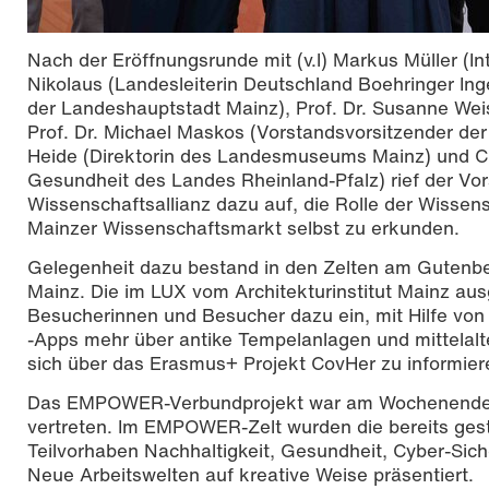
Nach der Eröffnungsrunde mit (v.l) Markus Müller (I
Nikolaus (Landesleiterin Deutschland Boehringer In
der Landeshauptstadt Mainz), Prof. Dr. Susanne Wei
Prof. Dr. Michael Maskos (Vorstandsvorsitzender der 
Heide (Direktorin des Landesmuseums Mainz) und Cl
Gesundheit des Landes Rheinland-Pfalz) rief der Vo
Wissenschaftsallianz dazu auf, die Rolle der Wisse
Mainzer Wissenschaftsmarkt selbst zu erkunden.
Gelegenheit dazu bestand in den Zelten am Gutenbe
Mainz. Die im LUX vom Architekturinstitut Mainz ausg
Besucherinnen und Besucher dazu ein, mit Hilfe von 
-Apps mehr über antike Tempelanlagen und mittelalt
sich über das Erasmus+ Projekt CovHer zu informier
Das EMPOWER-Verbundprojekt war am Wochenende mi
vertreten. Im EMPOWER-Zelt wurden die bereits gesta
Teilvorhaben Nachhaltigkeit, Gesundheit, Cyber-Siche
Neue Arbeitswelten auf kreative Weise präsentiert.