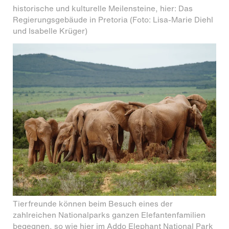
historische und kulturelle Meilensteine, hier: Das
Regierungsgebäude in Pretoria (Foto: Lisa-Marie Diehl
und Isabelle Krüger)
Tierfreunde können beim Besuch eines der
zahlreichen Nationalparks ganzen Elefantenfamilien
begegnen, so wie hier im Addo Elephant National Park