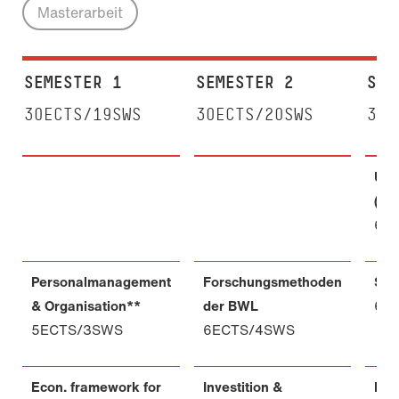
Masterarbeit
SEMESTER 1
SEMESTER 2
SEM
30ECTS/19SWS
30ECTS/20SWS
30E
Unt
(Bl
6E
Personalmanagement
Forschungsmethoden
Str
& Organisation**
der BWL
6E
5ECTS/3SWS
6ECTS/4SWS
Econ. framework for
Investition &
Ent