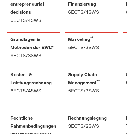
entrepreneurial
Finanzierung
Füh
decisions
6ECTS/4SWS
6E
6ECTS/4SWS
**
Grundlagen &
Marketing
Methoden der BWL*
5ECTS/3SWS
6ECTS/3SWS
Kosten- &
Supply Chain
Con
**
Leistungsrechnung
Management
5E
6ECTS/4SWS
5ECTS/3SWS
Rechtliche
Rechnungslegung
Dig
Rahmenbedingungen
3ECTS/2SWS
Tra