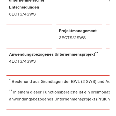
unternehmerischer
6E
Entscheidungen
6ECTS/4SWS
Projektmanagement
3ECTS/2SWS
**
Anwendungsbezogenes Unternehmensprojekt
4ECTS/4SWS
*
Bestehend aus Grundlagen der BWL (2 SWS) und Accou
**
In einem dieser Funktionsbereiche ist ein dreimonatige
anwendungsbezogenes Unternehmensprojekt (Prüfungslei