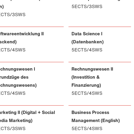
n)
5ECTS/3SWS
ECTS/3SWS
ftwareentwicklung II
Data Science I
ackend)
(Datenbanken)
ECTS/4SWS
5ECTS/4SWS
chnungswesen I
Rechnungswesen II
rundzüge des
(Investition &
chnungswesens)
Finanzierung)
ECTS/4SWS
5ECTS/4SWS
rketing II (Digital + Social
Business Process
dia Marketing)
Management (English)
ECTS/3SWS
5ECTS/4SWS