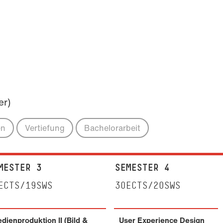
er)
en
Vertiefung
Bachelorarbeit
MESTER 3
SEMESTER 4
ECTS/19SWS
30ECTS/20SWS
dienproduktion II (Bild &
User Experience Design