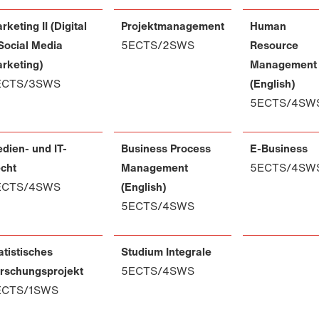
rketing II (Digital
Projektmanagement
Human
Social Media
5ECTS/2SWS
Resource
rketing)
Management
ECTS/3SWS
(English)
5ECTS/4SW
dien- und IT-
Business Process
E-Business
cht
Management
5ECTS/4SW
ECTS/4SWS
(English)
5ECTS/4SWS
atistisches
Studium Integrale
rschungsprojekt
5ECTS/4SWS
ECTS/1SWS