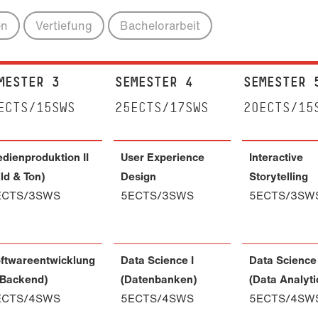
en
Vertiefung
Bachelorarbeit
MESTER 3
SEMESTER 4
SEMESTER 
ECTS/15SWS
25ECTS/17SWS
20ECTS/15
dienproduktion II
User Experience
Interactive
ild & Ton)
Design
Storytelling
ECTS/3SWS
5ECTS/3SWS
5ECTS/3SW
ftwareentwicklung
Data Science I
Data Science 
 (Backend)
(Datenbanken)
(Data Analyti
ECTS/4SWS
5ECTS/4SWS
5ECTS/4SW