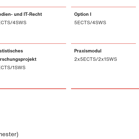
dien- und IT-Recht
Option I
ECTS/4SWS
5ECTS/4SWS
atistisches
Praxismodul
rschungsprojekt
2x5ECTS/2x1SWS
ECTS/1SWS
mester)