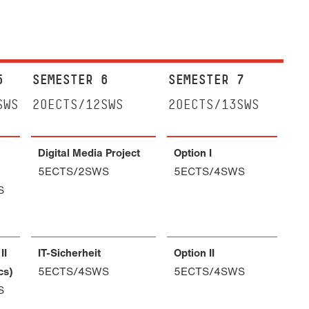
5
SEMESTER 6
SEMESTER 7
SE
SWS
20ECTS/12SWS
20ECTS/13SWS
20
Digital Media Project
Option I
Re
5ECTS/2SWS
5ECTS/4SWS
II 
S
Fi
5
II
IT-Sicherheit
Option II
Ba
cs)
5ECTS/4SWS
5ECTS/4SWS
10
S