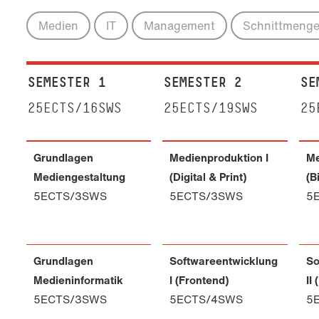
Medien
IT
Management
Schnittmeng
SEMESTER 1
SEMESTER 2
SE
25ECTS/16SWS
25ECTS/19SWS
25
Grundlagen
Medienproduktion I
Me
Mediengestaltung
(Digital & Print)
(B
5ECTS/3SWS
5ECTS/3SWS
5
Grundlagen
Softwareentwicklung
So
Medieninformatik
I (Frontend)
II
5ECTS/3SWS
5ECTS/4SWS
5