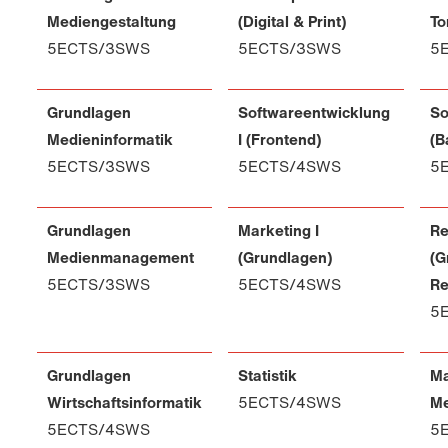
Mediengestaltung
(Digital & Print)
To
5ECTS/3SWS
5ECTS/3SWS
5
Grundlagen
Softwareentwicklung
So
Medieninformatik
I (Frontend)
(B
5ECTS/3SWS
5ECTS/4SWS
5
Grundlagen
Marketing I
Re
Medienmanagement
(Grundlagen)
(G
5ECTS/3SWS
5ECTS/4SWS
Re
5
Grundlagen
Statistik
Ma
Wirtschaftsinformatik
5ECTS/4SWS
Me
5ECTS/4SWS
5