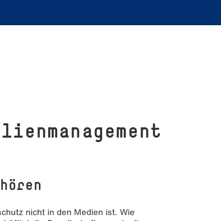
li­en­ma­nage­ment
nhören
chutz nicht in den Medien ist. Wie