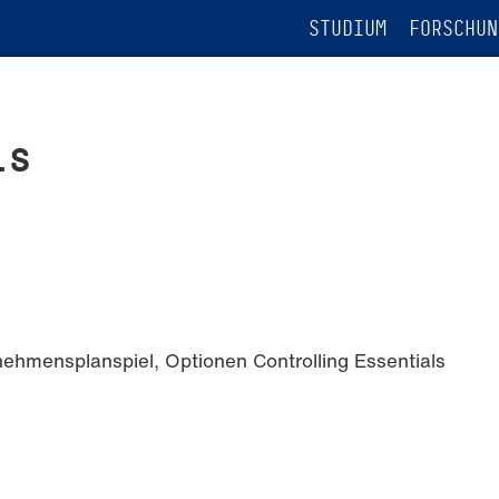
STUDIUM
FORSCHUN
is
nehmensplanspiel, Optionen Controlling Essentials