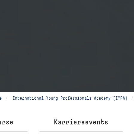
e
International Young Professionals Academy (IYPA)
urse
Karriereevents