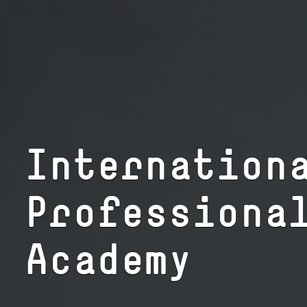
In­ter­na­tio­
Professiona
Academy