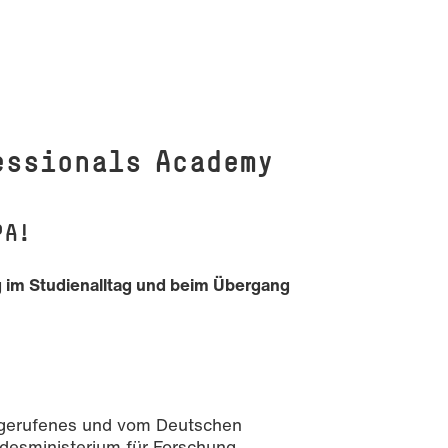
fessionals Academy
PA!
g im Studienalltag und beim Übergang
en gerufenes und vom Deutschen
esministerium für Forschung,