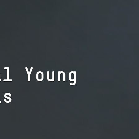
nal Young
ls