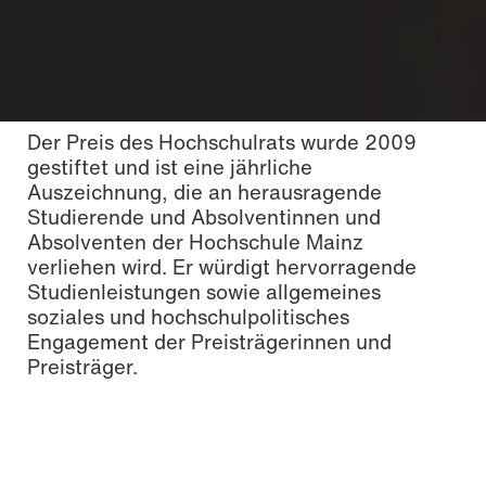
Der Preis des Hochschulrats wurde 2009
gestiftet und ist eine jährliche
Auszeichnung, die an herausragende
Studierende und Absolventinnen und
Absolventen der Hochschule Mainz
verliehen wird. Er würdigt hervorragende
V. l. n. r.: Karsten Zerfaß, Mitglied des Vorstands der Volksbank
Studienleistungen sowie allgemeines
Darmstadt Mainz, Prof. Dr. Michael Maskos, Vorsitzender des
soziales und hochschulpolitisches
Hochschulrats der Hochschule Mainz, Lina Abu Yousef (1. Preis),
Engagement der Preisträgerinnen und
Sarah Schütz (2. Preis), Thomas Range (3. Preis), Tina Badrot,
Preisträger.
stellvertretende Vorsitzende des Hochschulrats der Hochschule
Mainz, und Prof. Dr. Katharina Dahm, Präsidentin der Hochschule
Mainz. Foto | Nathalie Zimmermann