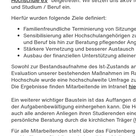
Hochschule e.V
“ beigetreten. Wir setzen uns aktiv 
und Studium / Beruf ein.
Hierfür wurden folgende Ziele definiert:
Familienfreundliche Terminierung von Sitzunge
Sensibilisierung aller Hochschulangehörigen 
und Beruf bis hin zur Beratung pflegender An
Stärkere Vernetzung und besserer Austausch
Ausbau der finanziellen Unterstützung alleine
Sowohl zur Bestandsaufnahme des Ist-Zustands an
Evaluation unserer bestehenden Maßnahmen im Ra
Hochschule wurde eine hochschulweite Umfrage zu
Die Ergebnisse finden Mitarbeitende im Intranet
hie
Ein weiterer wichtiger Baustein ist das Auffangen 
der Aufgabenbewältigung einhergehen kann. Die Ho
auch alle anderen Anliegen ihren Studierenden ein
persönliche Beratung durch die kirchlichen Träger (
Für alle Mitarbeitenden steht über das Fürstenberg