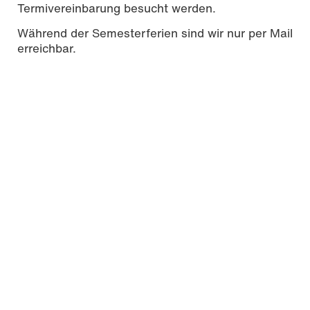
Termivereinbarung besucht werden.
Während der Semesterferien sind wir nur per Mail
erreichbar.
Öffnungszeiten
Allgemein:
Campus
Mo 09:30–12:30
Di 13:30–17:00
Do 13:30–17:00
Standort Holzstraße
Mi 09:30–13:30