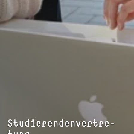
Stu­die­ren­den­ver­tre­
tung