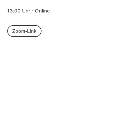
13:00 Uhr · Online
Zoom-Link
F&T konkret
Kompakte Inputs zu zentralen Themen in
Forschung und Transfer – von
Fördermöglichkeiten bis zu Kooperationen mit
Wirtschaft und Gesellschaft.