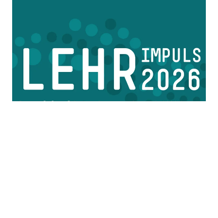
LEHRimpuls 2026
Am 29. Oktober findet wieder unsere
Veranstaltung LEHRimpuls statt. Im LUX bieten
wir Raum für hochschulweiten Austausch zu