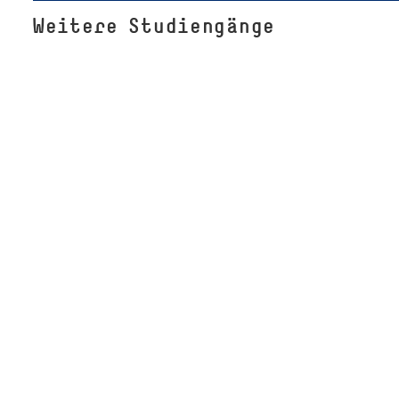
Weitere Studiengänge
Neben unseren internationalen Studiengängen biete
erforderlichen Sprachkenntnisse.
Alle Studiengänge