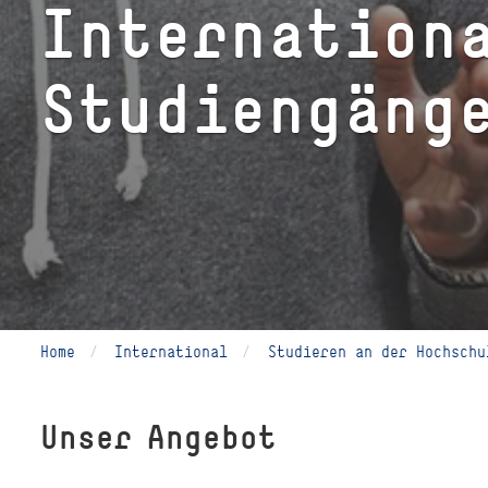
In­ter­na­tio­n
Studiengäng
Home
International
Studieren an der Hochschu
Unser Angebot