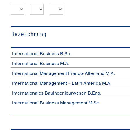
Bezeichnung
Foto: Katharina Dubno
In­ter­na­tio­nal Busi­ness B.Sc.
In­ter­na­tio­nal Busi­ness M.A.
In­ter­na­tio­nal Management Franco-Allemand M.A.
In­ter­na­tio­nal Management – Latin America M.A.
In­ter­na­tio­nales Bauingenieurwesen B.Eng.
In­ter­na­tio­nal Busi­ness Management M.Sc.