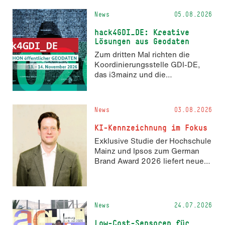
News
05.08.2026
hack4GDI_DE: Kreative
Lösungen aus Geodaten
Zum dritten Mal richten die
Koordinierungsstelle GDI-DE,
das i3mainz und die
Fachrichtung Angewandte
Informatik und Geodäsie am 13.
und 14. November 2026 den
News
03.08.2026
Hackathon hack4GDI_DE an der
Hochschule Mainz aus. Die
KI-Kennzeichnung im Fokus
Anmeldung ist geöffnet und bis
Exklusive Studie der Hochschule
zum 2. Oktober 2026 möglich.
Mainz und Ipsos zum German
Brand Award 2026 liefert neue
Erkenntnisse zur Wahrnehmung
KI-generierter Inhalte in der
Markenkommunikation.
News
24.07.2026
Low-Cost-Sensoren für