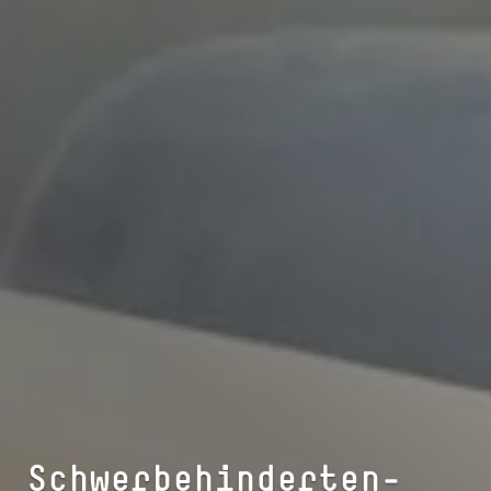
Schwer­be­hin­der­ten­