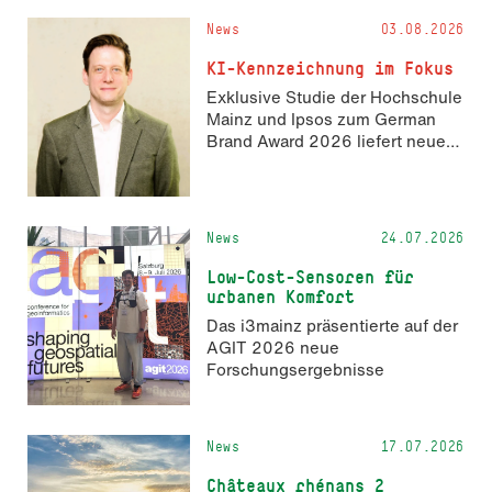
und 14. November 2026 den
News
03.08.2026
Hackathon hack4GDI_DE an der
Hochschule Mainz aus. Die
KI-Kennzeichnung im Fokus
Anmeldung ist geöffnet und bis
Exklusive Studie der Hochschule
zum 2. Oktober 2026 möglich.
Mainz und Ipsos zum German
Brand Award 2026 liefert neue
Erkenntnisse zur Wahrnehmung
KI-generierter Inhalte in der
Markenkommunikation.
News
24.07.2026
Low-Cost-Sensoren für
urbanen Komfort
Das i3mainz präsentierte auf der
AGIT 2026 neue
Forschungsergebnisse
News
17.07.2026
Châteaux rhénans 2