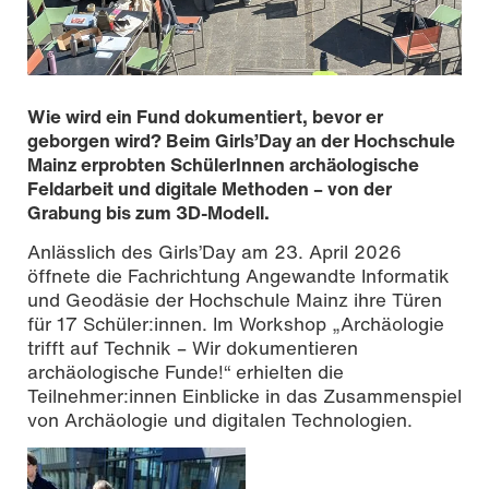
Wie wird ein Fund dokumentiert, bevor er
geborgen wird? Beim Girls’Day an der Hochschule
Mainz erprobten SchülerInnen archäologische
Feldarbeit und digitale Methoden – von der
Grabung bis zum 3D-Modell.
Anlässlich des Girls’Day am 23. April 2026
öffnete die Fachrichtung Angewandte Informatik
und Geodäsie der Hochschule Mainz ihre Türen
für 17 Schüler:innen. Im Workshop „Archäologie
trifft auf Technik – Wir dokumentieren
Eindrücke Vom GirlsDay 2026 an der Fachrichtung
archäologische Funde!“ erhielten die
AIGeo, Foto: Robert Zwick, CC BY-SA 4.0
Teilnehmer:innen Einblicke in das Zusammenspiel
von Archäologie und digitalen Technologien.