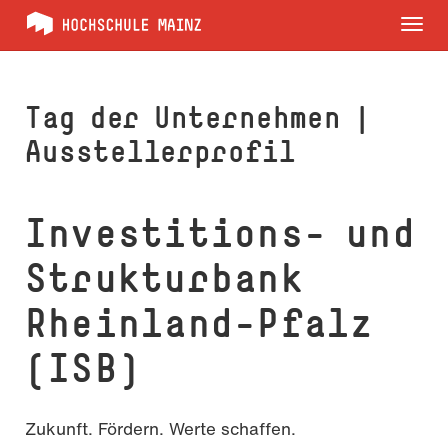
Tog
nav
Tag der Unternehmen |
Ausstellerprofil
Investitions- und
Strukturbank
Rhein­land-Pfalz
(ISB)
Zukunft. Fördern. Werte schaffen.