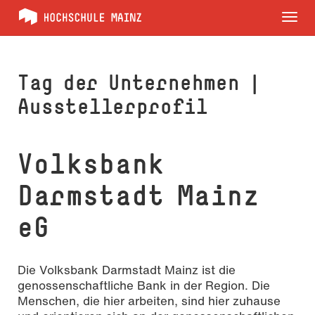
Tog
nav
Tag der Unternehmen |
Ausstellerprofil
Volksbank
Darmstadt Mainz
eG
Die Volksbank Darmstadt Mainz ist die
genossenschaftliche Bank in der Region. Die
Menschen, die hier arbeiten, sind hier zuhause