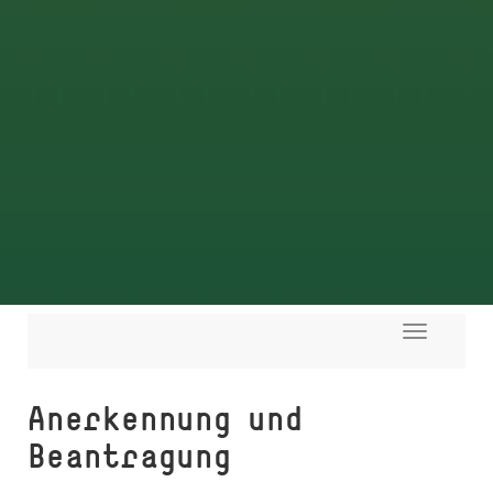
Toggle
navigati
Anerkennung und
Beantragung