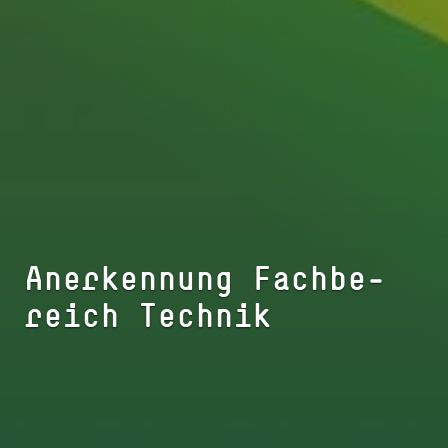
An­er­ken­nung Fach­be­
reich Technik