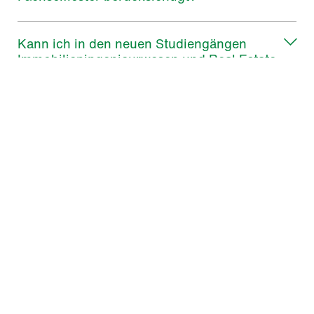
Kann ich in den neuen Studiengängen
Immobilieningenieurwesen und Real Estate
Management in höhere Fachsemester
zugelassen werden?
Wird das festgelegte Fachsemester (wenn
die aktuellen Noten der zuvor angemeldeten
Prüfungen vorliegen) zu Studienbeginn
nochmals umgestuft?
Beeinflusst ein EN in einem Modul meine
Zulassung?