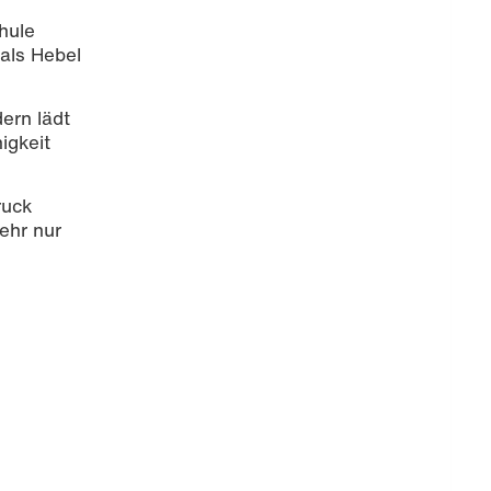
hule
 als Hebel
dern lädt
igkeit
ruck
ehr nur