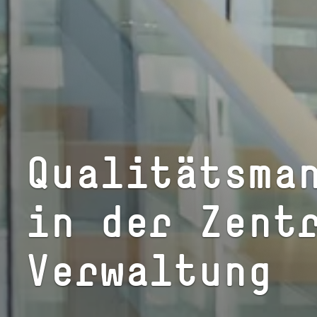
Qua­li­täts­ma­
in der Zent
Verwaltung