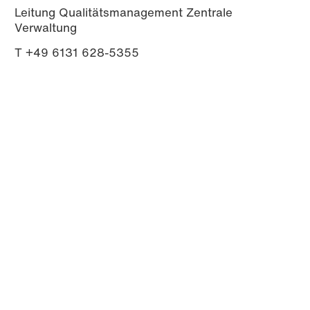
Leitung Qualitätsmanagement Zentrale
Verwaltung
T +49 6131 628-5355
E
qm-zv (at) hs-mainz.de
g
ntrale