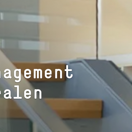
na­ge­ment
ralen