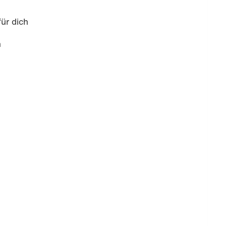
ür dich
h