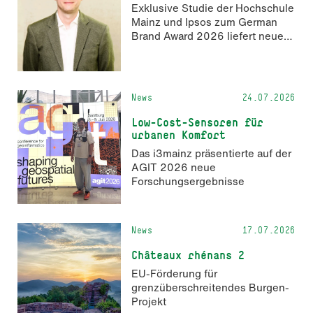
Exklusive Studie der Hochschule
zum 2. Oktober 2026 möglich.
Mainz und Ipsos zum German
Brand Award 2026 liefert neue
Erkenntnisse zur Wahrnehmung
KI-generierter Inhalte in der
Markenkommunikation.
News
24.07.2026
Low-Cost-Sensoren für
urbanen Komfort
Das i3mainz präsentierte auf der
AGIT 2026 neue
Forschungsergebnisse
News
17.07.2026
Châteaux rhénans 2
EU-Förderung für
grenzüberschreitendes Burgen-
Projekt