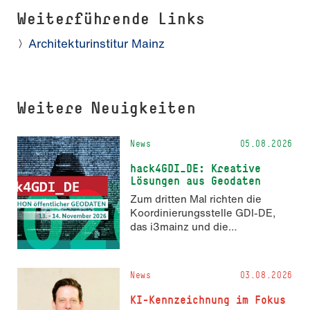
Weiterführende Links
Architekturinstitur Mainz
Weitere Neuigkeiten
News
05.08.2026
hack4GDI_DE: Kreative
Lösungen aus Geodaten
Zum dritten Mal richten die
Koordinierungsstelle GDI-DE,
das i3mainz und die
Fachrichtung Angewandte
Informatik und Geodäsie am 13.
und 14. November 2026 den
News
03.08.2026
Hackathon hack4GDI_DE an der
Hochschule Mainz aus. Die
KI-Kennzeichnung im Fokus
Anmeldung ist geöffnet und bis