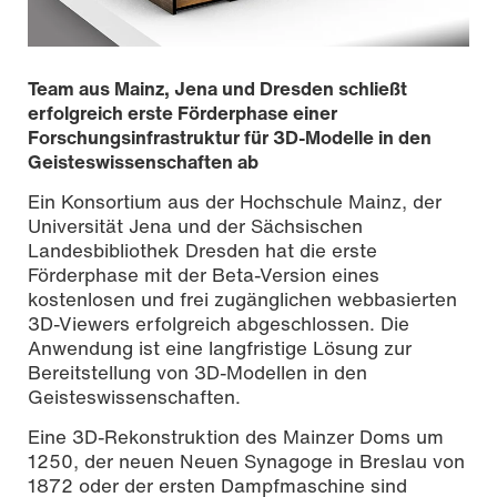
Team aus Mainz, Jena und Dresden schließt
erfolgreich erste Förderphase einer
Forschungsinfrastruktur für 3D-Modelle in den
Geisteswissenschaften ab
Ein Konsortium aus der Hochschule Mainz, der
Universität Jena und der Sächsischen
Landesbibliothek Dresden hat die erste
Förderphase mit der Beta-Version eines
kostenlosen und frei zugänglichen webbasierten
3D-Viewers erfolgreich abgeschlossen. Die
Zerstörte Holzsynagoge in Wolpa im heutigen Belarus
(Copyright: Warsaw University of Technology, Katarzyna
Anwendung ist eine langfristige Lösung zur
Prokopiuk, 2022)
Bereitstellung von 3D-Modellen in den
Geisteswissenschaften.
Eine 3D-Rekonstruktion des Mainzer Doms um
1250, der neuen Neuen Synagoge in Breslau von
1872 oder der ersten Dampfmaschine sind