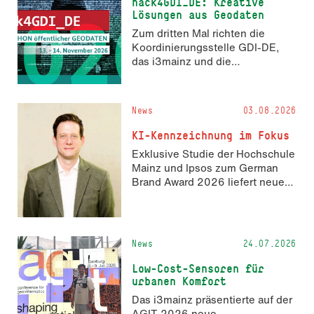
hack4GDI_DE: Kreative
Lösungen aus Geodaten
Zum dritten Mal richten die
Koordinierungsstelle GDI-DE,
das i3mainz und die
Fachrichtung Angewandte
Informatik und Geodäsie am 13.
und 14. November 2026 den
News
03.08.2026
Hackathon hack4GDI_DE an der
Hochschule Mainz aus. Die
KI-Kennzeichnung im Fokus
Anmeldung ist geöffnet und bis
Exklusive Studie der Hochschule
zum 2. Oktober 2026 möglich.
Mainz und Ipsos zum German
Brand Award 2026 liefert neue
Erkenntnisse zur Wahrnehmung
KI-generierter Inhalte in der
Markenkommunikation.
News
24.07.2026
Low-Cost-Sensoren für
urbanen Komfort
Das i3mainz präsentierte auf der
AGIT 2026 neue