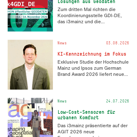
Lösungen aus Geodaten
Zum dritten Mal richten die
Koordinierungsstelle GDI-DE,
das i3mainz und die
Fachrichtung Angewandte
Informatik und Geodäsie am 13.
und 14. November 2026 den
News
03.08.2026
Hackathon hack4GDI_DE an der
Hochschule Mainz aus. Die
KI-Kennzeichnung im Fokus
Anmeldung ist geöffnet und bis
Exklusive Studie der Hochschule
zum 2. Oktober 2026 möglich.
Mainz und Ipsos zum German
Brand Award 2026 liefert neue
Erkenntnisse zur Wahrnehmung
KI-generierter Inhalte in der
Markenkommunikation.
News
24.07.2026
Low-Cost-Sensoren für
urbanen Komfort
Das i3mainz präsentierte auf der
AGIT 2026 neue