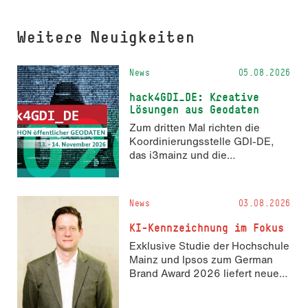
Weitere Neuigkeiten
News
05.08.2026
hack4GDI_DE: Kreative
Lösungen aus Geodaten
Zum dritten Mal richten die
Koordinierungsstelle GDI-DE,
das i3mainz und die
Fachrichtung Angewandte
Informatik und Geodäsie am 13.
und 14. November 2026 den
News
03.08.2026
Hackathon hack4GDI_DE an der
Hochschule Mainz aus. Die
KI-Kennzeichnung im Fokus
Anmeldung ist geöffnet und bis
Exklusive Studie der Hochschule
zum 2. Oktober 2026 möglich.
Mainz und Ipsos zum German
Brand Award 2026 liefert neue
Erkenntnisse zur Wahrnehmung
KI-generierter Inhalte in der