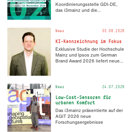
Koordinierungsstelle GDI-DE,
das i3mainz und die
Fachrichtung Angewandte
Informatik und Geodäsie am 13.
und 14. November 2026 den
News
03.08.2026
Hackathon hack4GDI_DE an der
Hochschule Mainz aus. Die
KI-Kennzeichnung im Fokus
Anmeldung ist geöffnet und bis
Exklusive Studie der Hochschule
zum 2. Oktober 2026 möglich.
Mainz und Ipsos zum German
Brand Award 2026 liefert neue
Erkenntnisse zur Wahrnehmung
KI-generierter Inhalte in der
Markenkommunikation.
News
24.07.2026
Low-Cost-Sensoren für
urbanen Komfort
Das i3mainz präsentierte auf der
AGIT 2026 neue
Forschungsergebnisse