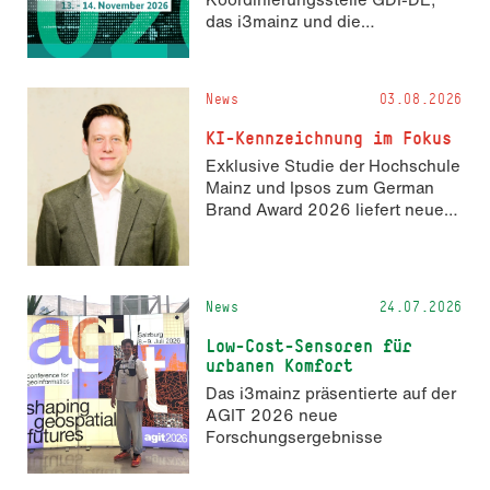
das i3mainz und die
Fachrichtung Angewandte
Informatik und Geodäsie am 13.
und 14. November 2026 den
News
03.08.2026
Hackathon hack4GDI_DE an der
Hochschule Mainz aus. Die
KI-Kennzeichnung im Fokus
Anmeldung ist geöffnet und bis
Exklusive Studie der Hochschule
zum 2. Oktober 2026 möglich.
Mainz und Ipsos zum German
Brand Award 2026 liefert neue
Erkenntnisse zur Wahrnehmung
KI-generierter Inhalte in der
Markenkommunikation.
News
24.07.2026
Low-Cost-Sensoren für
urbanen Komfort
Das i3mainz präsentierte auf der
AGIT 2026 neue
Forschungsergebnisse