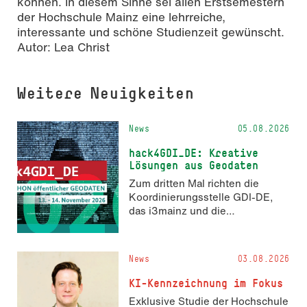
können. In diesem Sinne sei allen Erstsemestern
der Hochschule Mainz eine lehrreiche,
interessante und schöne Studienzeit gewünscht.
Autor:
Lea Christ
Weitere Neuigkeiten
News
05.08.2026
hack4GDI_DE: Kreative
Lösungen aus Geodaten
Zum dritten Mal richten die
Koordinierungsstelle GDI-DE,
das i3mainz und die
Fachrichtung Angewandte
Informatik und Geodäsie am 13.
und 14. November 2026 den
News
03.08.2026
Hackathon hack4GDI_DE an der
Hochschule Mainz aus. Die
KI-Kennzeichnung im Fokus
Anmeldung ist geöffnet und bis
Exklusive Studie der Hochschule
zum 2. Oktober 2026 möglich.