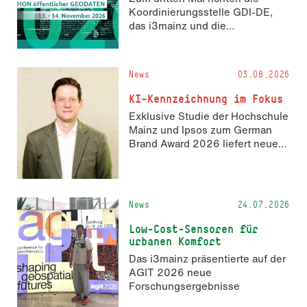
Koordinierungsstelle GDI-DE,
das i3mainz und die
Fachrichtung Angewandte
Informatik und Geodäsie am 13.
und 14. November 2026 den
News
03.08.2026
Hackathon hack4GDI_DE an der
Hochschule Mainz aus. Die
KI-Kennzeichnung im Fokus
Anmeldung ist geöffnet und bis
Exklusive Studie der Hochschule
zum 2. Oktober 2026 möglich.
Mainz und Ipsos zum German
Brand Award 2026 liefert neue
Erkenntnisse zur Wahrnehmung
KI-generierter Inhalte in der
Markenkommunikation.
News
24.07.2026
Low-Cost-Sensoren für
urbanen Komfort
Das i3mainz präsentierte auf der
AGIT 2026 neue
Forschungsergebnisse