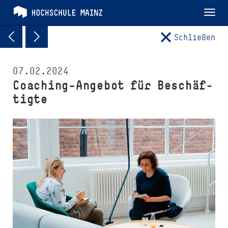
Tog
nav
Schließen
07.02.2024
Coaching-Angebot für Be­schäf­
tig­te