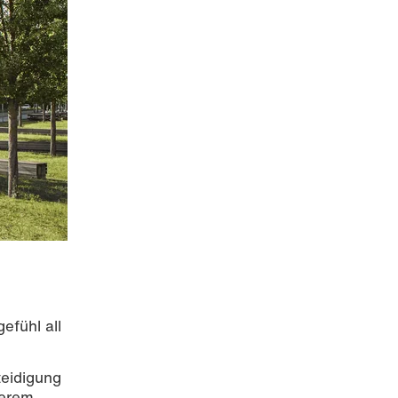
efühl all
teidigung
serem