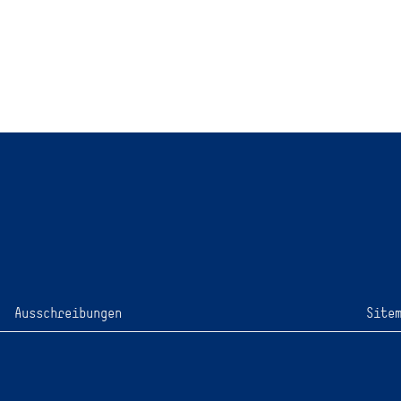
isse zur Wahrnehmung
rter Inhalte in der
mmunikation.
Ausschreibungen
Site