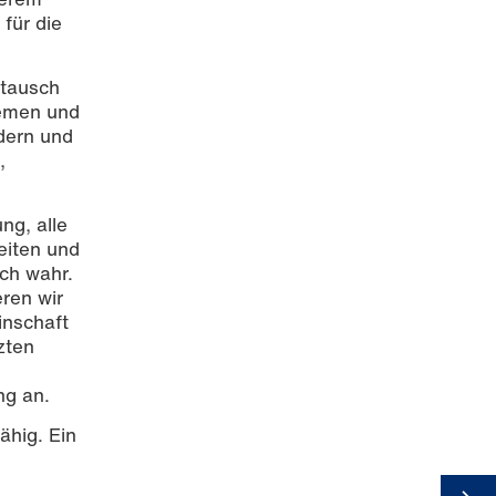
für die
stausch
hemen und
rdern und
,
ng, alle
eiten und
ch wahr.
ren wir
inschaft
zten
ng an.
ähig. Ein