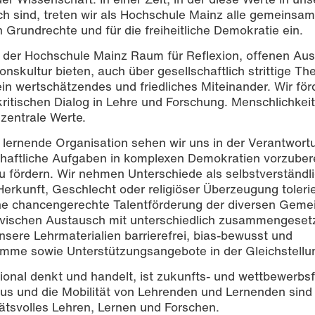
ch sind, treten wir als Hochschule Mainz alle gemeinsam 
 Grundrechte und für die freiheitliche Demokratie ein.
n der Hochschule Mainz Raum für Reflexion, offenen Au
nskultur bieten, auch über gesellschaftlich strittige T
elanie Billian
in wertschätzendes und friedliches Miteinander. Wir fö
kritischen Dialog in Lehre und Forschung. Menschlichkeit
zentrale Werte.
 lernende Organisation sehen wir uns in der Verantwortu
lschaftliche Aufgaben in komplexen Demokratien vorzuber
 fördern. Wir nehmen Unterschiede als selbstverständli
erkunft, Geschlecht oder religiöser Überzeugung tolerie
eine chancengerechte Talentförderung der diversen Geme
tivischen Austausch mit unterschiedlich zusammengeset
nsere Lehrmaterialien barrierefrei, bias-bewusst und
mme sowie Unterstützungsangebote in der Gleichstellu
tional denkt und handelt, ist zukunfts- und wettbewerbsf
pus und die Mobilität von Lehrenden und Lernenden sind
tätsvolles Lehren, Lernen und Forschen.