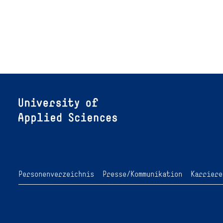
Angewandte Informatik und
Erkenntn
Geodäsie am 13. und 14.
KI-generie
November 2026 den Hackathon
Markenko
hack4GDI_DE an der Hochschule
Mainz aus. Die Anmeldung ist
geöffnet und bis zum 2. Oktober
2026 möglich.
Personenverzeichnis
Presse/Kommunikation
Karriere