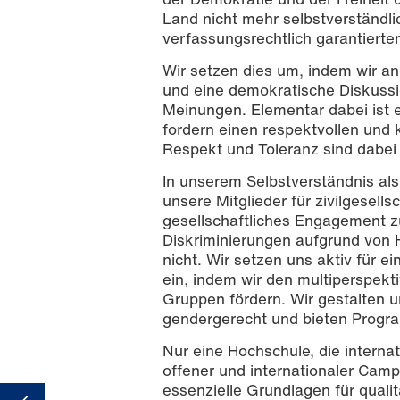
Land nicht mehr selbstverständli
verfassungsrechtlich garantierten
Wir setzen dies um, indem wir a
und eine demokratische Diskussio
Copyright: Hochschule Mainz / Foto: M
Meinungen. Elementar dabei ist e
fordern einen respektvollen und 
Respekt und Toleranz sind dabei 
In unserem Selbstverständnis als
unsere Mitglieder für zivilgesel
gesellschaftliches Engagement zu
Diskriminierungen aufgrund von H
nicht. Wir setzen uns aktiv für 
ein, indem wir den multiperspek
Gruppen fördern. Wir gestalten u
gendergerecht und bieten Progra
Nur eine Hochschule, die interna
offener und internationaler Cam
essenzielle Grundlagen für quali