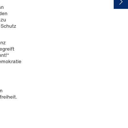
an
nden
azu
 Schutz
anz
egreift
nt!“
Demokratie
in
reiheit.