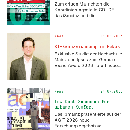
Zum dritten Mal richten die
Koordinierungsstelle GDI-DE,
das i3mainz und die
Fachrichtung Angewandte
Informatik und Geodäsie am 13.
und 14. November 2026 den
News
03.08.2026
Hackathon hack4GDI_DE an der
Hochschule Mainz aus. Die
KI-Kennzeichnung im Fokus
Anmeldung ist geöffnet und bis
Exklusive Studie der Hochschule
zum 2. Oktober 2026 möglich.
Mainz und Ipsos zum German
Brand Award 2026 liefert neue
Erkenntnisse zur Wahrnehmung
KI-generierter Inhalte in der
Markenkommunikation.
News
24.07.2026
Low-Cost-Sensoren für
urbanen Komfort
Das i3mainz präsentierte auf der
AGIT 2026 neue
Forschungsergebnisse