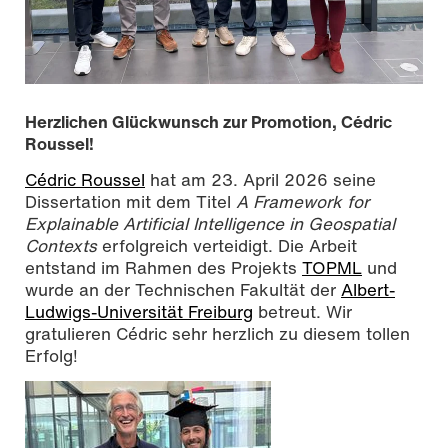
Herzlichen Glückwunsch zur Promotion, Cédric
Roussel!
Cédric Roussel
hat am 23. April 2026 seine
Dissertation mit dem Titel
A Framework for
Explainable Artificial Intelligence in Geospatial
Contexts
erfolgreich verteidigt. Die Arbeit
entstand im Rahmen des Projekts
TOPML
und
wurde an der Technischen Fakultät der
Albert-
Die Prüfungskommission: Prof. Dr. Daniel Carl, Prof. Dr.
Ludwigs-Universität Freiburg
betreut. Wir
Alexander Reiterer, Prof. Dr.-Ing. Klaus Böhm, Dr. Cédric
gratulieren Cédric sehr herzlich zu diesem tollen
Roussel, Prof. Dr. Ulrike Wallrabe (v.l.n.r.) (Nicht auf dem
Foto wegen online Teilnahme: Prof. Dr. Nina Hubig), Foto:
Erfolg!
Kira Zschiesche, CC BY-SA 4.0