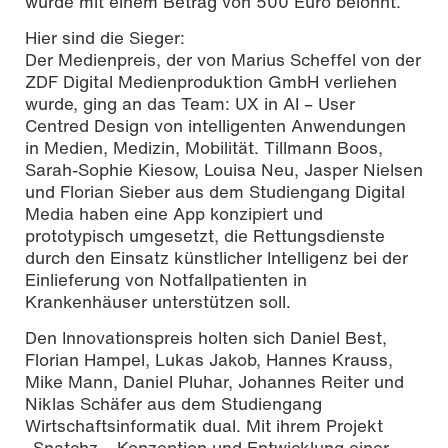
wurde mit einem Betrag von 500 Euro belohnt.
Hier sind die Sieger:
Der Medienpreis, der von Marius Scheffel von der
ZDF Digital Medienproduktion GmbH verliehen
wurde, ging an das Team: UX in AI – User
Centred Design von intelligenten Anwendungen
in Medien, Medizin, Mobilität. Tillmann Boos,
Sarah-Sophie Kiesow, Louisa Neu, Jasper Nielsen
und Florian Sieber aus dem Studiengang Digital
Media haben eine App konzipiert und
prototypisch umgesetzt, die Rettungsdienste
durch den Einsatz künstlicher Intelligenz bei der
Einlieferung von Notfallpatienten in
Krankenhäuser unterstützen soll.
Den Innovationspreis holten sich Daniel Best,
Florian Hampel, Lukas Jakob, Hannes Krauss,
Mike Mann, Daniel Pluhar, Johannes Reiter und
Niklas Schäfer aus dem Studiengang
Wirtschaftsinformatik dual. Mit ihrem Projekt
„Snatchz – Konzeption und Entwicklung einer