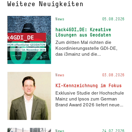
Weitere Neuigkeiten
News
05.08.2026
hack4GDI_DE: Kreative
Lösungen aus Geodaten
Zum dritten Mal richten die
Koordinierungsstelle GDI-DE,
das i3mainz und die
Fachrichtung Angewandte
Informatik und Geodäsie am 13.
und 14. November 2026 den
News
03.08.2026
Hackathon hack4GDI_DE an der
Hochschule Mainz aus. Die
KI-Kennzeichnung im Fokus
Anmeldung ist geöffnet und bis
Exklusive Studie der Hochschule
zum 2. Oktober 2026 möglich.
Mainz und Ipsos zum German
Brand Award 2026 liefert neue
Erkenntnisse zur Wahrnehmung
KI-generierter Inhalte in der
Markenkommunikation.
News
24.07.2026