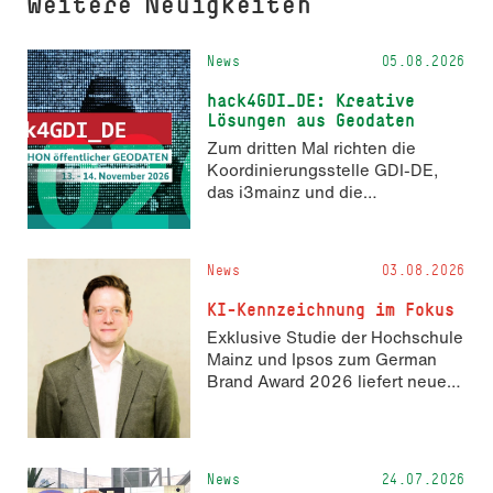
Weitere Neuigkeiten
News
05.08.2026
hack4GDI_DE: Kreative
Lösungen aus Geodaten
Zum dritten Mal richten die
Koordinierungsstelle GDI-DE,
das i3mainz und die
Fachrichtung Angewandte
Informatik und Geodäsie am 13.
und 14. November 2026 den
News
03.08.2026
Hackathon hack4GDI_DE an der
Hochschule Mainz aus. Die
KI-Kennzeichnung im Fokus
Anmeldung ist geöffnet und bis
Exklusive Studie der Hochschule
zum 2. Oktober 2026 möglich.
Mainz und Ipsos zum German
Brand Award 2026 liefert neue
Erkenntnisse zur Wahrnehmung
KI-generierter Inhalte in der
Markenkommunikation.
News
24.07.2026