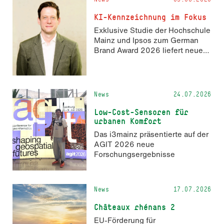
Hackathon hack4GDI_DE an der
Hochschule Mainz aus. Die
KI-Kennzeichnung im Fokus
Anmeldung ist geöffnet und bis
Exklusive Studie der Hochschule
zum 2. Oktober 2026 möglich.
Mainz und Ipsos zum German
Brand Award 2026 liefert neue
Erkenntnisse zur Wahrnehmung
KI-generierter Inhalte in der
Markenkommunikation.
News
24.07.2026
Low-Cost-Sensoren für
urbanen Komfort
Das i3mainz präsentierte auf der
AGIT 2026 neue
Forschungsergebnisse
News
17.07.2026
Châteaux rhénans 2
EU-Förderung für