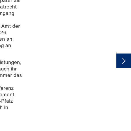
päter als
vatrecht
engang
 Amt der
026
ten an
ng an
istungen,
auch ihr
immer das
ferenz
gement
-Pfalz
h in