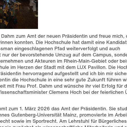
ina Dahm zum Amt der neuen Präsidentin und freue mich, 
winnen konnten. Die Hochschule hat damit eine Kandidat
issman eingeschlagenen Pfad weiterverfolgt und auch
cht nur der bevorstehende Umzug auf dem Campus, sond
ternehmen und Akteuren im Rhein-Main-Gebiet oder beis
ule im Herzen der Stadt mit dem LUX Pavillon. Die Hoc
räsidentin hervorragend aufgestellt und ich bin mir siche
ntin die Hochschule in eine sehr gute Zukunft führen wi
t mit Frau Prof. Dahm und wünsche ihr viel Erfolg für d
ssenschaftsminister Clemens Hoch bei der feierlichen
mmt zum 1. März 2026 das Amt der Präsidentin. Sie stud
nes Gutenberg-Universität Mainz, promovierte im Arbei
Recht sowie im Sportrecht. Am Lehrstuhl für Bürgerliches