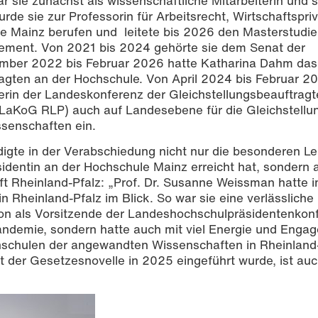
r sie zunächst als wissenschaftliche Mitarbeiterin und s
de sie zur Professorin für Arbeitsrecht, Wirtschaftspri
le Mainz berufen und leitete bis 2026 den Masterstudi
ement. Von 2021 bis 2024 gehörte sie dem Senat der
mber 2022 bis Februar 2026 hatte Katharina Dahm das
ragten an der Hochschule. Von April 2024 bis Februar 2
erin der Landeskonferenz der Gleichstellungsbeauftrag
(LaKoG RLP) auch auf Landesebene für die Gleichstellu
senschaften ein.
igte in der Verabschiedung nicht nur die besonderen Le
sidentin an der Hochschule Mainz erreicht hat, sondern 
ft Rheinland-Pfalz: „Prof. Dr. Susanne Weissman hatte 
Rheinland-Pfalz im Blick. So war sie eine verlässliche
tion als Vorsitzende der Landeshochschulpräsidentenkon
ndemie, sondern hatte auch mit viel Energie und Enga
hschulen der angewandten Wissenschaften in Rheinland
t der Gesetzesnovelle in 2025 eingeführt wurde, ist auc