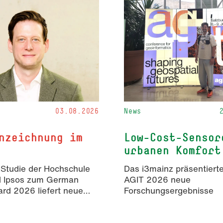
03.08.2026
News
nzeichnung im
Low-Cost-Sensor
urbanen Komfort
 Studie der Hochschule
Das i3mainz präsentierte
d Ipsos zum German
AGIT 2026 neue
rd 2026 liefert neue
Forschungsergebnisse
isse zur Wahrnehmung
rter Inhalte in der