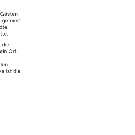
 Gästen
 gefeiert.
dte
tte.
 die
ein Ort,
llen
e ist die
usanne
.