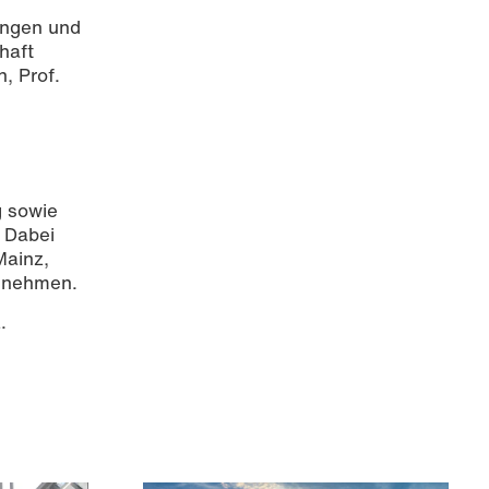
rungen und
haft
, Prof.
g sowie
 Dabei
Mainz,
innehmen.
.