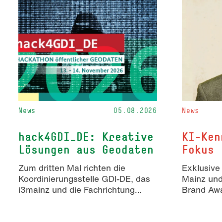
News
05.08.2026
News
hack4GDI_DE: Kreative
KI-Ken
Lösungen aus Geodaten
Fokus
Zum dritten Mal richten die
Exklusive
Koordinierungsstelle GDI-DE, das
Mainz un
i3mainz und die Fachrichtung
Brand Awa
Angewandte Informatik und
Erkenntn
Geodäsie am 13. und 14.
KI-generie