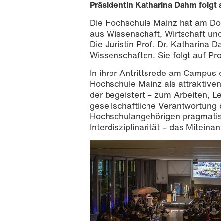
Präsidentin Katharina Dahm folg
Die Hochschule Mainz hat am Do
aus Wissenschaft, Wirtschaft und 
Die Juristin Prof. Dr. Katharina
Wissenschaften. Sie folgt auf Pr
In ihrer Antrittsrede am Campus 
Hochschule Mainz als attraktiven,
der begeistert – zum Arbeiten, Le
gesellschaftliche Verantwortung
Hochschulangehörigen pragmatisc
v. l.: Wissenschaftsminister des Land
Weissman und neue Präsidetin Prof. D
Interdisziplinarität – das Miteina