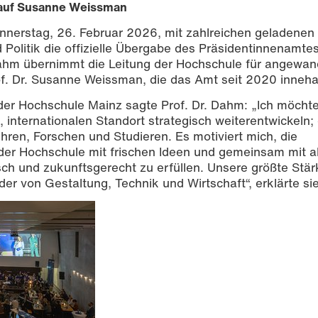
t auf Susanne Weissman
nnerstag, 26. Februar 2026, mit zahlreichen geladenen
Politik die offizielle Übergabe des Präsidentinnenamtes
 Dahm übernimmt die Leitung der Hochschule für angewan
of. Dr. Susanne Weissman, die das Amt seit 2020 inneha
der Hochschule Mainz sagte Prof. Dr. Dahm: „Ich möchte
 internationalen Standort strategisch weiterentwickeln; 
hren, Forschen und Studieren. Es motiviert mich, die
 der Hochschule mit frischen Ideen und gemeinsam mit a
h und zukunftsgerecht zu erfüllen. Unsere größte Stärk
es Rheinland-Pfalz Clemens Hoch, bisherigen Präsidentin Prof. Dr. S
r. Katharina Dahm. Foto | Sven-Helge Czichy
nder von Gestaltung, Technik und Wirtschaft“, erklärte sie