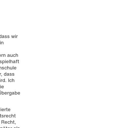
dass wir
in
ern auch
pielhaft
hschule
r, dass
rd. Ich
ie
 Übergabe
ierte
tsrecht
 Recht,