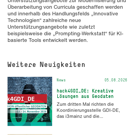
Unterstützungsangebote zur Modernisierung und
Überarbeitung von Curricula geschaffen werden
und innerhalb des Handlungsfelds „Innovative
Technologien“ zahlreiche neue
Unterstützungsangebote wie zuletzt
beispielsweise die „Prompting-Werkstatt“ für KI-
basierte Tools entwickelt werden.
Weitere Neuigkeiten
News
05.08.2026
hack4GDI_DE: Kreative
Lösungen aus Geodaten
Zum dritten Mal richten die
Koordinierungsstelle GDI-DE,
das i3mainz und die
Fachrichtung Angewandte
Informatik und Geodäsie am 13.
und 14. November 2026 den