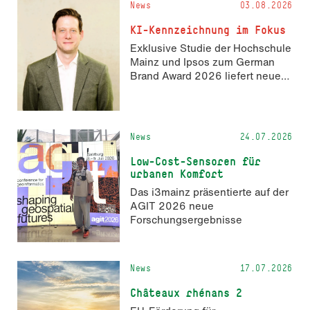
News
03.08.2026
Hackathon hack4GDI_DE an der
Hochschule Mainz aus. Die
KI-Kennzeichnung im Fokus
Anmeldung ist geöffnet und bis
Exklusive Studie der Hochschule
zum 2. Oktober 2026 möglich.
Mainz und Ipsos zum German
Brand Award 2026 liefert neue
Erkenntnisse zur Wahrnehmung
KI-generierter Inhalte in der
Markenkommunikation.
News
24.07.2026
Low-Cost-Sensoren für
urbanen Komfort
Das i3mainz präsentierte auf der
AGIT 2026 neue
Forschungsergebnisse
News
17.07.2026
Châteaux rhénans 2