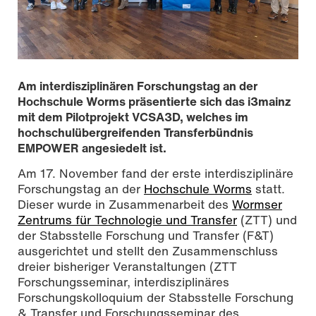
Am interdisziplinären Forschungstag an der
Hochschule Worms präsentierte sich das i3mainz
mit dem Pilotprojekt VCSA3D, welches im
hochschulübergreifenden Transferbündnis
EMPOWER angesiedelt ist.
Am 17. November fand der erste interdisziplinäre
Forschungstag an der
Hochschule Worms
statt.
Dieser wurde in Zusammenarbeit des
Wormser
Teilnehmende des interdisziplinären Forschungstags an
Zentrums für Technologie und Transfer
(ZTT) und
der Hochschule Worms. Kerstin Jeppe (zweite von links)
der Stabsstelle Forschung und Transfer (F&T)
stellte eine Poster zum Pilotprojekt VCSA3D und ein
Mitmachangebot in Form eines VR-Tatortrundganges vor.
ausgerichtet und stellt den Zusammenschluss
Foto: Britta Käufer, EMPOWER, All rights reserved
dreier bisheriger Veranstaltungen (ZTT
Forschungsseminar, interdisziplinäres
Forschungskolloquium der Stabsstelle Forschung
& Transfer und Forschungsseminar des