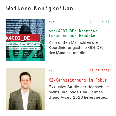
Weitere Neuigkeiten
News
05.08.2026
hack4GDI_DE: Kreative
Lösungen aus Geodaten
Zum dritten Mal richten die
Koordinierungsstelle GDI-DE,
das i3mainz und die
Fachrichtung Angewandte
Informatik und Geodäsie am 13.
und 14. November 2026 den
News
03.08.2026
Hackathon hack4GDI_DE an der
Hochschule Mainz aus. Die
KI-Kennzeichnung im Fokus
Anmeldung ist geöffnet und bis
Exklusive Studie der Hochschule
zum 2. Oktober 2026 möglich.
Mainz und Ipsos zum German
Brand Award 2026 liefert neue
Erkenntnisse zur Wahrnehmung
KI-generierter Inhalte in der
Markenkommunikation.